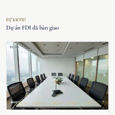
DỰ ÁN FDI
Dự án FDI đã bàn giao
01/03