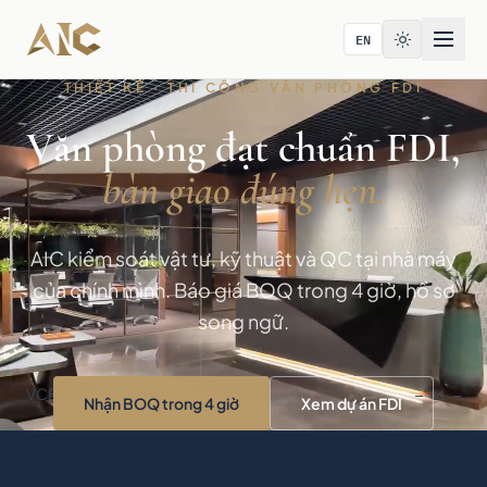
Bỏ qua tới nội dung
EN
THIẾT KẾ · THI CÔNG VĂN PHÒNG FDI
Văn phòng đạt chuẩn FDI,
bàn giao đúng hẹn.
AIC kiểm soát vật tư, kỹ thuật và QC tại nhà máy
của chính mình. Báo giá BOQ trong 4 giờ, hồ sơ
song ngữ.
VCBS · Tòa nhà Bitexco · TP.HCM
— 01 —
Nhận BOQ trong 4 giờ
Xem dự án FDI