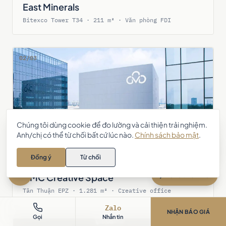
East Minerals
Bitexco Tower T34 · 211 m² · Văn phòng FDI
02/03
Chúng tôi dùng cookie để đo lường và cải thiện trải nghiệm.
Anh/chị có thể từ chối bất cứ lúc nào.
Chính sách bảo mật
.
Anh/chị cần tư vấn thiết kế – thi
công nội thất? Chat với AIC 👋
Đồng ý
Từ chối
Zalo
Chat với AIC
CMC Creative Space
Tân Thuận EPZ · 1.281 m² · Creative office
Zalo
NHẬN BÁO GIÁ
Gọi
Nhắn tin