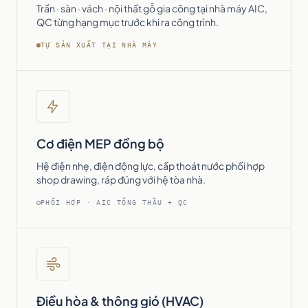
Trần · sàn · vách · nội thất gỗ gia công tại nhà máy AIC,
QC từng hạng mục trước khi ra công trình.
TỰ SẢN XUẤT TẠI NHÀ MÁY
Cơ điện MEP đồng bộ
Hệ điện nhẹ, điện động lực, cấp thoát nước phối hợp
shop drawing, ráp đúng với hệ tòa nhà.
PHỐI HỢP · AIC TỔNG THẦU + QC
Điều hòa & thông gió (HVAC)