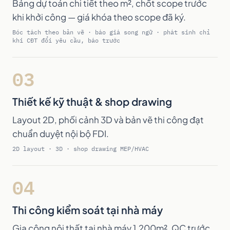
Bảng dự toán chi tiết theo m², chốt scope trước
khi khởi công — giá khóa theo scope đã ký.
Bóc tách theo bản vẽ · báo giá song ngữ · phát sinh chỉ
khi CĐT đổi yêu cầu, báo trước
03
Thiết kế kỹ thuật & shop drawing
Layout 2D, phối cảnh 3D và bản vẽ thi công đạt
chuẩn duyệt nội bộ FDI.
2D layout · 3D · shop drawing MEP/HVAC
04
Thi công kiểm soát tại nhà máy
Gia công nội thất tại nhà máy 1.200m², QC trước