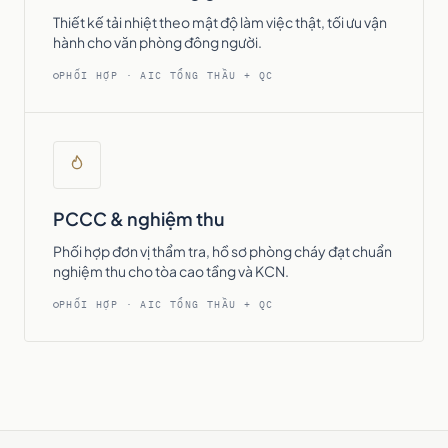
Thiết kế tải nhiệt theo mật độ làm việc thật, tối ưu vận
hành cho văn phòng đông người.
PHỐI HỢP · AIC TỔNG THẦU + QC
PCCC & nghiệm thu
Phối hợp đơn vị thẩm tra, hồ sơ phòng cháy đạt chuẩn
nghiệm thu cho tòa cao tầng và KCN.
PHỐI HỢP · AIC TỔNG THẦU + QC