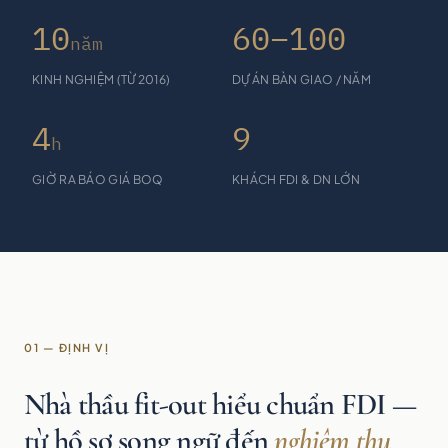
10
60–100
năm
KINH NGHIỆM (TỪ 2016)
DỰ ÁN BÀN GIAO / NĂM
4
9
h
GIỜ RA BÁO GIÁ BOQ
KHÁCH FDI & DN LỚN
01 — ĐỊNH VỊ
Nhà thầu fit-out hiểu chuẩn FDI —
từ hồ sơ song ngữ đến
nghiệm thu