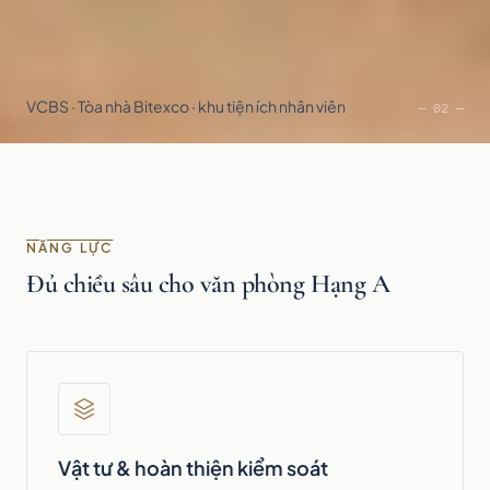
VCBS · Tòa nhà Bitexco · khu tiện ích nhân viên
— 02 —
NĂNG LỰC
Đủ chiều sâu cho văn phòng Hạng A
Vật tư & hoàn thiện kiểm soát