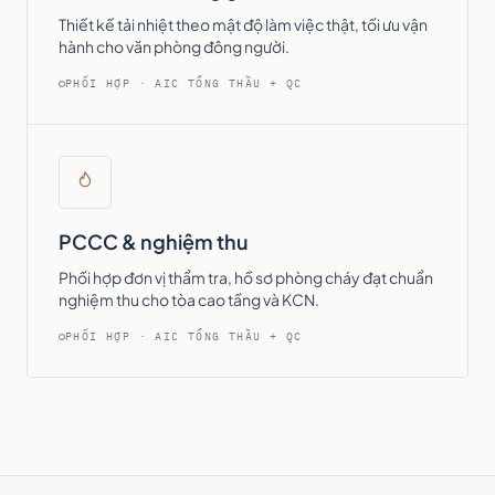
Thiết kế tải nhiệt theo mật độ làm việc thật, tối ưu vận
hành cho văn phòng đông người.
PHỐI HỢP · AIC TỔNG THẦU + QC
PCCC & nghiệm thu
Phối hợp đơn vị thẩm tra, hồ sơ phòng cháy đạt chuẩn
nghiệm thu cho tòa cao tầng và KCN.
PHỐI HỢP · AIC TỔNG THẦU + QC