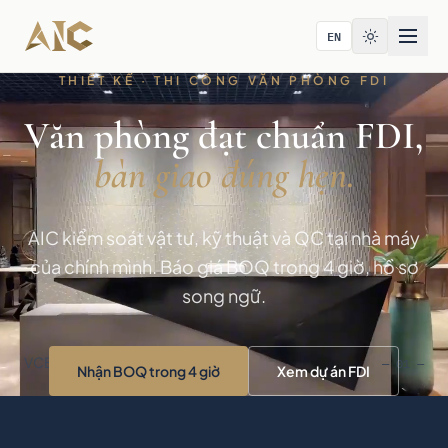
Bỏ qua tới nội dung
EN
THIẾT KẾ · THI CÔNG VĂN PHÒNG FDI
Văn phòng đạt chuẩn FDI,
bàn giao đúng hẹn.
AIC kiểm soát vật tư, kỹ thuật và QC tại nhà máy
của chính mình. Báo giá BOQ trong 4 giờ, hồ sơ
song ngữ.
VCBS · Tòa nhà Bitexco · TP.HCM
— 01 —
Nhận BOQ trong 4 giờ
Xem dự án FDI