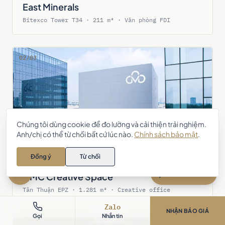
East Minerals
Bitexco Tower T34 · 211 m² · Văn phòng FDI
02/03
Chúng tôi dùng cookie để đo lường và cải thiện trải nghiệm.
Anh/chị có thể từ chối bất cứ lúc nào.
Chính sách bảo mật
.
Anh/chị cần tư vấn thiết kế – thi
công nội thất? Chat với AIC 👋
Đồng ý
Từ chối
Zalo
Chat với AIC
CMC Creative Space
Tân Thuận EPZ · 1.281 m² · Creative office
Zalo
NHẬN BÁO GIÁ
Gọi
Nhắn tin