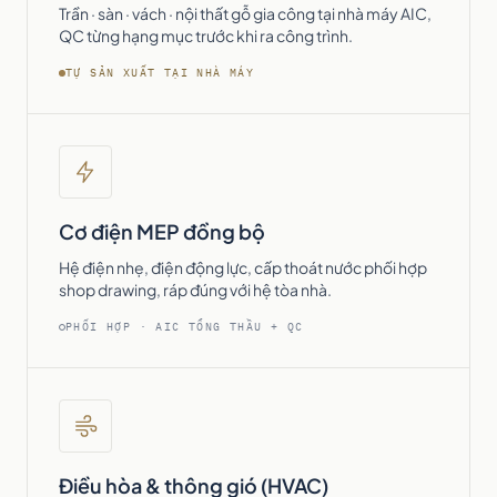
Trần · sàn · vách · nội thất gỗ gia công tại nhà máy AIC,
QC từng hạng mục trước khi ra công trình.
TỰ SẢN XUẤT TẠI NHÀ MÁY
Cơ điện MEP đồng bộ
Hệ điện nhẹ, điện động lực, cấp thoát nước phối hợp
shop drawing, ráp đúng với hệ tòa nhà.
PHỐI HỢP · AIC TỔNG THẦU + QC
Điều hòa & thông gió (HVAC)