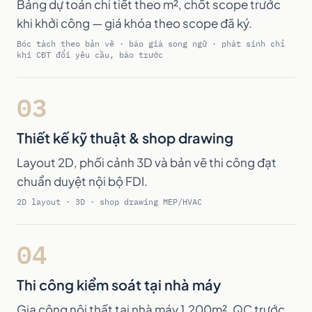
Bảng dự toán chi tiết theo m², chốt scope trước
khi khởi công — giá khóa theo scope đã ký.
Bóc tách theo bản vẽ · báo giá song ngữ · phát sinh chỉ
khi CĐT đổi yêu cầu, báo trước
03
Thiết kế kỹ thuật & shop drawing
Layout 2D, phối cảnh 3D và bản vẽ thi công đạt
chuẩn duyệt nội bộ FDI.
2D layout · 3D · shop drawing MEP/HVAC
04
Thi công kiểm soát tại nhà máy
Gia công nội thất tại nhà máy 1.200m², QC trước