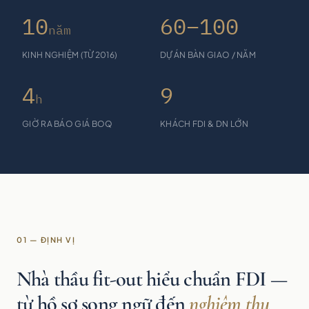
10
60–100
năm
KINH NGHIỆM (TỪ 2016)
DỰ ÁN BÀN GIAO / NĂM
4
9
h
GIỜ RA BÁO GIÁ BOQ
KHÁCH FDI & DN LỚN
01 — ĐỊNH VỊ
Nhà thầu fit-out hiểu chuẩn FDI —
từ hồ sơ song ngữ đến
nghiệm thu