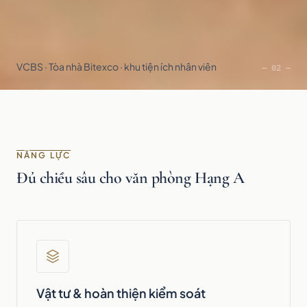
VCBS · Tòa nhà Bitexco · khu tiện ích nhân viên
— 02 —
NĂNG LỰC
Đủ chiều sâu cho văn phòng Hạng A
Vật tư & hoàn thiện kiểm soát