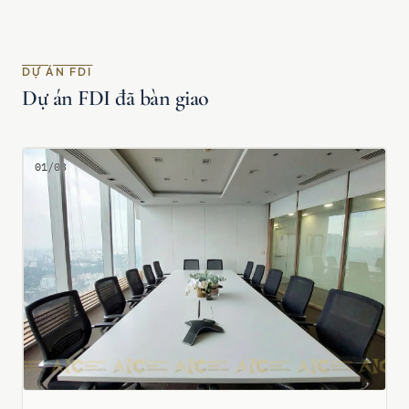
DỰ ÁN FDI
Dự án FDI đã bàn giao
01/03