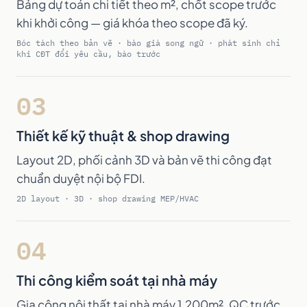
Bảng dự toán chi tiết theo m², chốt scope trước
khi khởi công — giá khóa theo scope đã ký.
Bóc tách theo bản vẽ · báo giá song ngữ · phát sinh chỉ
khi CĐT đổi yêu cầu, báo trước
03
Thiết kế kỹ thuật & shop drawing
Layout 2D, phối cảnh 3D và bản vẽ thi công đạt
chuẩn duyệt nội bộ FDI.
2D layout · 3D · shop drawing MEP/HVAC
04
Thi công kiểm soát tại nhà máy
Gia công nội thất tại nhà máy 1.200m², QC trước