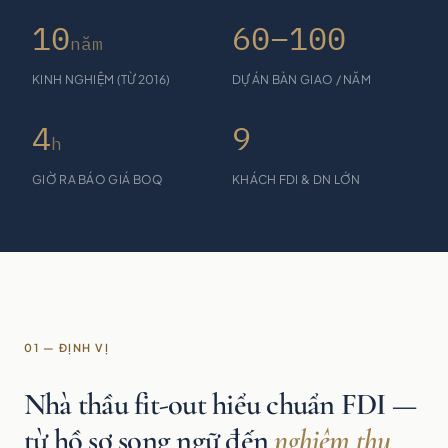
10
60–100
năm
KINH NGHIỆM (TỪ 2016)
DỰ ÁN BÀN GIAO / NĂM
4
9
h
GIỜ RA BÁO GIÁ BOQ
KHÁCH FDI & DN LỚN
01 — ĐỊNH VỊ
Nhà thầu fit-out hiểu chuẩn FDI —
từ hồ sơ song ngữ đến
nghiệm thu