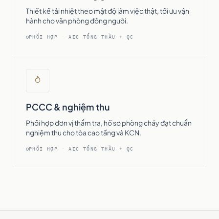
Thiết kế tải nhiệt theo mật độ làm việc thật, tối ưu vận
hành cho văn phòng đông người.
PHỐI HỢP · AIC TỔNG THẦU + QC
PCCC & nghiệm thu
Phối hợp đơn vị thẩm tra, hồ sơ phòng cháy đạt chuẩn
nghiệm thu cho tòa cao tầng và KCN.
PHỐI HỢP · AIC TỔNG THẦU + QC