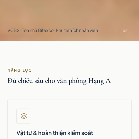
VCBS · Tòa nhà Bitexco · khu tiện ích nhân viên
— 02 —
NĂNG LỰC
Đủ chiều sâu cho văn phòng Hạng A
Vật tư & hoàn thiện kiểm soát