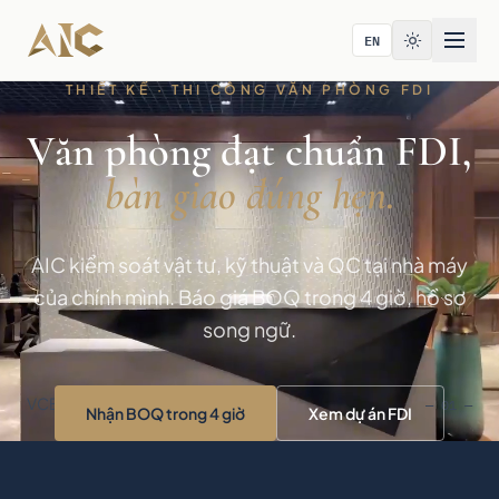
Bỏ qua tới nội dung
EN
THIẾT KẾ · THI CÔNG VĂN PHÒNG FDI
Văn phòng đạt chuẩn FDI,
bàn giao đúng hẹn.
AIC kiểm soát vật tư, kỹ thuật và QC tại nhà máy
của chính mình. Báo giá BOQ trong 4 giờ, hồ sơ
song ngữ.
VCBS · Tòa nhà Bitexco · TP.HCM
— 01 —
Nhận BOQ trong 4 giờ
Xem dự án FDI