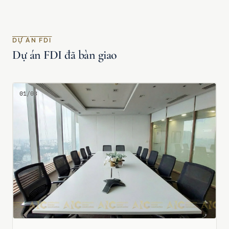
DỰ ÁN FDI
Dự án FDI đã bàn giao
01/03