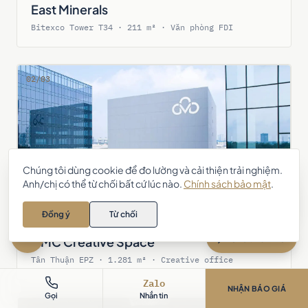
East Minerals
Bitexco Tower T34 · 211 m² · Văn phòng FDI
02/03
Chúng tôi dùng cookie để đo lường và cải thiện trải nghiệm.
Anh/chị có thể từ chối bất cứ lúc nào.
Chính sách bảo mật
.
Anh/chị cần tư vấn thiết kế – thi
công nội thất? Chat với AIC 👋
Đồng ý
Từ chối
Zalo
Chat với AIC
CMC Creative Space
Tân Thuận EPZ · 1.281 m² · Creative office
Zalo
NHẬN BÁO GIÁ
Gọi
Nhắn tin