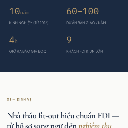
10
60–100
năm
KINH NGHIỆM (TỪ 2016)
DỰ ÁN BÀN GIAO / NĂM
4
9
h
GIỜ RA BÁO GIÁ BOQ
KHÁCH FDI & DN LỚN
01 — ĐỊNH VỊ
Nhà thầu fit-out hiểu chuẩn FDI —
từ hồ sơ song ngữ đến
nghiệm thu