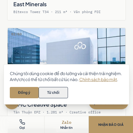
East Minerals
Bitexco Tower T34 · 211 m² · Văn phòng FDI
02/03
Chúng tôi dùng cookie để đo lường và cải thiện trải nghiệm.
Anh/chị có thể từ chối bất cứ lúc nào.
Chính sách bảo mật
.
Anh/chị cần tư vấn thiết kế – thi
công nội thất? Chat với AIC 👋
Đồng ý
Từ chối
Zalo
Chat với AIC
CMC Creative Space
Tân Thuận EPZ · 1.281 m² · Creative office
Zalo
NHẬN BÁO GIÁ
Gọi
Nhắn tin