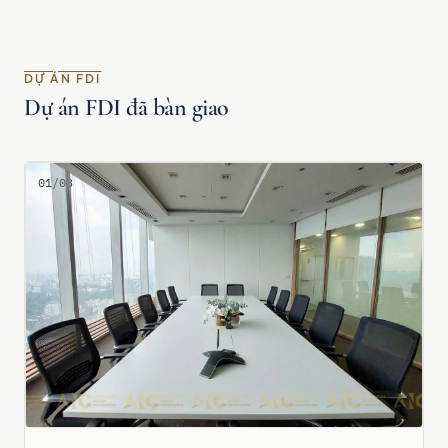
DỰ ÁN FDI
Dự án FDI đã bàn giao
01/03