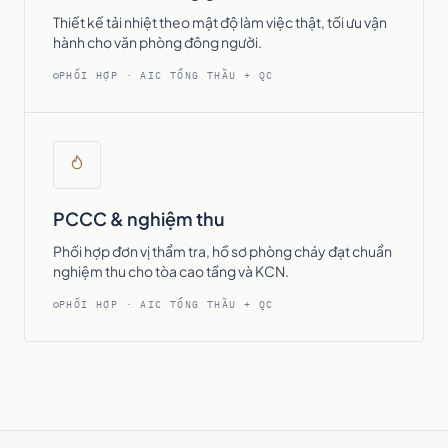
Thiết kế tải nhiệt theo mật độ làm việc thật, tối ưu vận
hành cho văn phòng đông người.
PHỐI HỢP · AIC TỔNG THẦU + QC
PCCC & nghiệm thu
Phối hợp đơn vị thẩm tra, hồ sơ phòng cháy đạt chuẩn
nghiệm thu cho tòa cao tầng và KCN.
PHỐI HỢP · AIC TỔNG THẦU + QC