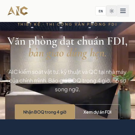
Bỏ qua tới nội dung
EN
THIẾT KẾ · THI CÔNG VĂN PHÒNG FDI
Văn phòng đạt chuẩn FDI,
bàn giao đúng hẹn.
AIC kiểm soát vật tư, kỹ thuật và QC tại nhà máy
của chính mình. Báo giá BOQ trong 4 giờ, hồ sơ
song ngữ.
VCBS · Tòa nhà Bitexco · TP.HCM
— 01 —
Nhận BOQ trong 4 giờ
Xem dự án FDI