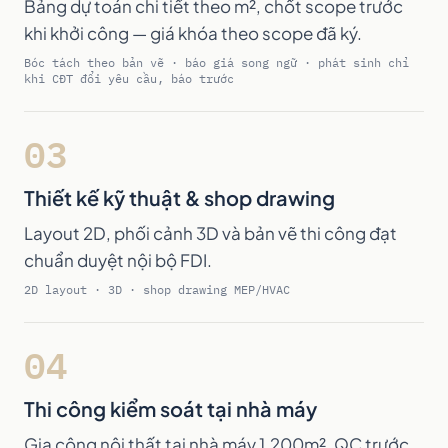
Bảng dự toán chi tiết theo m², chốt scope trước
khi khởi công — giá khóa theo scope đã ký.
Bóc tách theo bản vẽ · báo giá song ngữ · phát sinh chỉ
khi CĐT đổi yêu cầu, báo trước
03
Thiết kế kỹ thuật & shop drawing
Layout 2D, phối cảnh 3D và bản vẽ thi công đạt
chuẩn duyệt nội bộ FDI.
2D layout · 3D · shop drawing MEP/HVAC
04
Thi công kiểm soát tại nhà máy
Gia công nội thất tại nhà máy 1.200m², QC trước