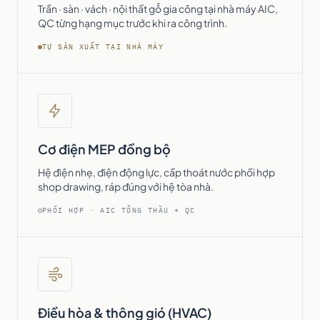
Trần · sàn · vách · nội thất gỗ gia công tại nhà máy AIC,
QC từng hạng mục trước khi ra công trình.
TỰ SẢN XUẤT TẠI NHÀ MÁY
Cơ điện MEP đồng bộ
Hệ điện nhẹ, điện động lực, cấp thoát nước phối hợp
shop drawing, ráp đúng với hệ tòa nhà.
PHỐI HỢP · AIC TỔNG THẦU + QC
Điều hòa & thông gió (HVAC)