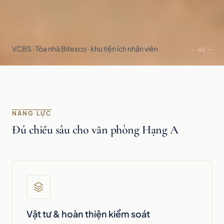
VCBS · Tòa nhà Bitexco · khu tiện ích nhân viên
— 02 —
NĂNG LỰC
Đủ chiều sâu cho văn phòng Hạng A
Vật tư & hoàn thiện kiểm soát