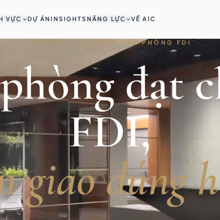
H VỰC
DỰ ÁN
INSIGHTS
NĂNG LỰC
VỀ AIC
THIẾT KẾ · THI CÔNG VĂN PHÒNG FDI
phòng đạt 
FDI,
n giao đúng h