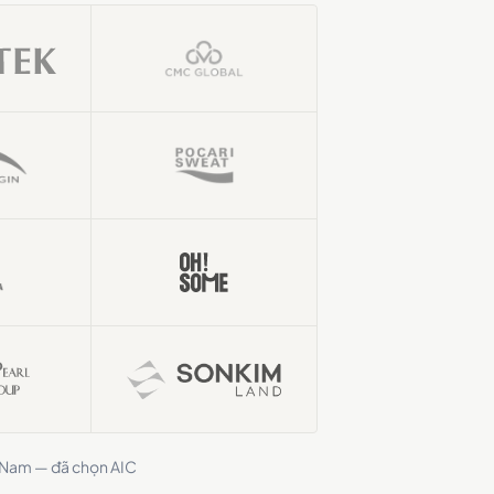
t Nam — đã chọn AIC