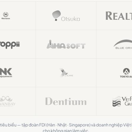
tiêu biểu — tập đoàn FDI (Hàn · Nhật · Singapore) và doanh nghiệp Việ
cho không gian làm việc.