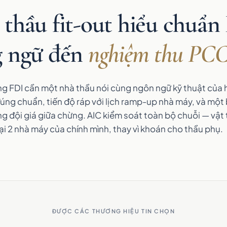
thầu fit-out hiểu chuẩn
g ngữ đến
nghiệm thu PC
g FDI cần một nhà thầu nói cùng ngôn ngữ kỹ thuật của 
úng chuẩn, tiến độ ráp với lịch ramp-up nhà máy, và một
 đội giá giữa chừng. AIC kiểm soát toàn bộ chuỗi — vật t
i 2 nhà máy của chính mình, thay vì khoán cho thầu phụ.
ĐƯỢC CÁC THƯƠNG HIỆU TIN CHỌN