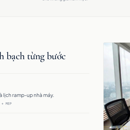
h bạch từng bước
và lịch ramp-up nhà máy.
 + MEP