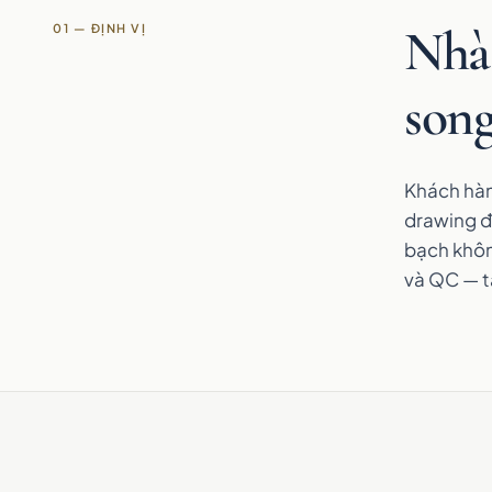
Nhà 
01 — ĐỊNH VỊ
son
Khách hàn
drawing đ
bạch không
và QC — tạ