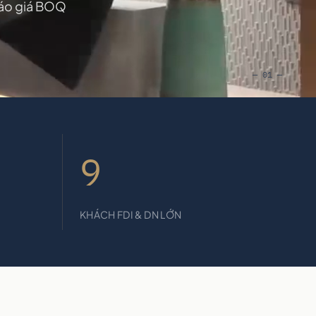
 Báo giá BOQ
— 01 —
9
KHÁCH FDI & DN LỚN