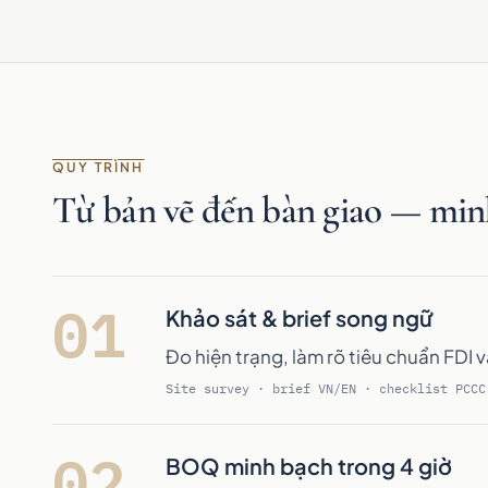
QUY TRÌNH
Từ bản vẽ đến bàn giao — min
01
Khảo sát & brief song ngữ
Đo hiện trạng, làm rõ tiêu chuẩn FDI 
Site survey · brief VN/EN · checklist PCCC
02
BOQ minh bạch trong 4 giờ