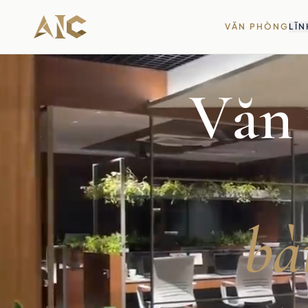
Bỏ qua tới nội dung
VĂN PHÒNG
LĨN
Văn 
bà