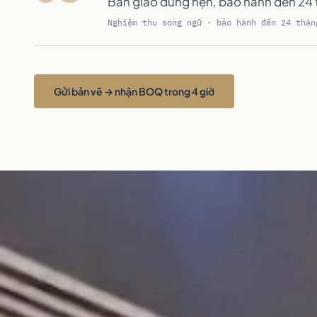
Bàn giao đúng hẹn, bảo hành đến 24 t
Nghiệm thu song ngữ · bảo hành đến 24 thán
Gửi bản vẽ → nhận BOQ trong 4 giờ