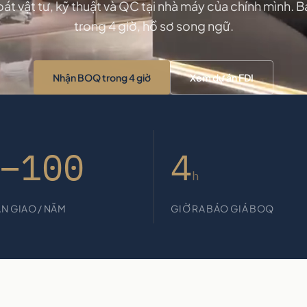
át vật tư, kỹ thuật và QC tại nhà máy của chính mình.
trong 4 giờ, hồ sơ song ngữ.
Nhận BOQ trong 4 giờ
Xem dự án FDI
–100
4
h
ÀN GIAO / NĂM
GIỜ RA BÁO GIÁ BOQ