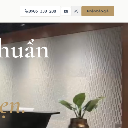
EN
0906 330 288
Nhận báo giá
chuẩn
ẹn.