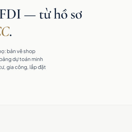
 FDI — từ hồ sơ
CC
.
họ: bản vẽ shop
 bảng dự toán minh
ư, gia công, lắp đặt