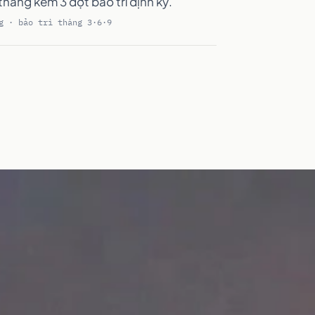
háng kèm 3 đợt bảo trì định kỳ.
g · bảo trì tháng 3·6·9