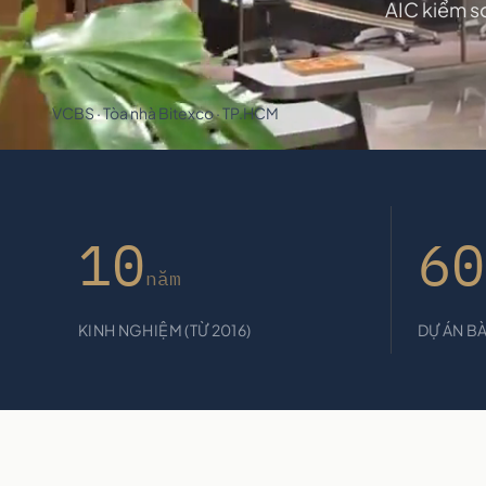
AIC kiểm so
VCBS · Tòa nhà Bitexco · TP.HCM
10
60
năm
KINH NGHIỆM (TỪ 2016)
DỰ ÁN B